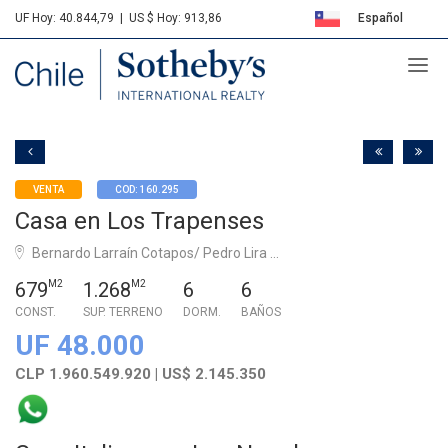
UF Hoy: 40.844,79
|
US $ Hoy: 913,86
Español
Sotheby's
English
VENTA
COD: 160.295
Casa en Los Trapenses
Bernardo Larraín Cotapos/ Pedro Lira ...
679
M2
1.268
M2
6
6
CONST.
SUP. TERRENO
DORM.
BAÑOS
UF 48.000
CLP 1.960.549.920 | US$ 2.145.350