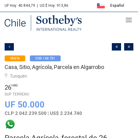
UF Hoy: 40.844,79
|
US $ Hoy: 913,86
Español
Sotheby's
English
VENTA
COD: 160.731
Casa, Sitio, Agrícola, Parcela en Algarrobo
Tunquén
26
HAS
SUP. TERRENO
UF 50.000
CLP 2.042.239.500 | US$ 2.234.740
Parcela Agrícola-forestal de 26