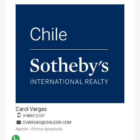
Carol Vargas
9 9897 2157
CVARGAS@CHILESIR.COM
Agente - Oficina Apoquindo