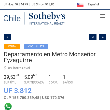
UF Hoy: 40.844,79
|
US $ Hoy: 913,86
Español
Sotheby's
English
VENTA
COD: 161.874
Departamento en Metro Monseñor
Eyzaguirre
Av. Irarrázaval
39,53
M2
5,09
M2
1
1
SUP. ÚTIL
SUP. TERRAZA
DORM.
BAÑOS
UF 3.812
CLP 155.700.339,48 | US$ 170.376