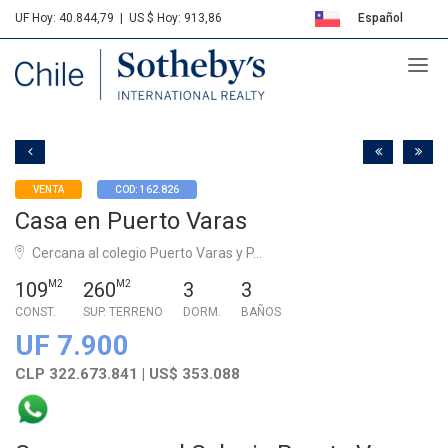
UF Hoy: 40.844,79
|
US $ Hoy: 913,86
Español
Sotheby's
English
VENTA
COD: 162.826
Casa en Puerto Varas
Cercana al colegio Puerto Varas y P...
109
M2
260
M2
3
3
CONST.
SUP. TERRENO
DORM.
BAÑOS
UF 7.900
CLP 322.673.841 | US$ 353.088