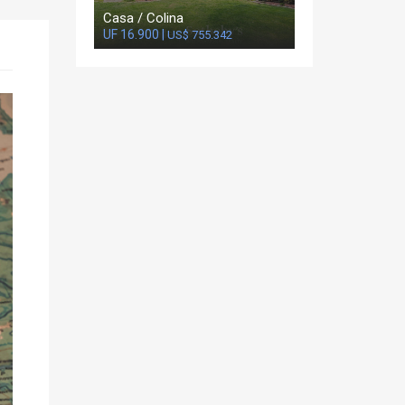
Casa / Colina
UF 16.900 |
US$ 755.342