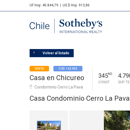
UF Hoy: 40.844,79
|
US $ Hoy: 913,86
Sotheby's
Volver al listado
VENTA
COD: 162.953
345
M2
4.79
Casa en Chicureo
CONST.
SUP. T
Condominio Cerro La Pava
Casa Condominio Cerro La Pava