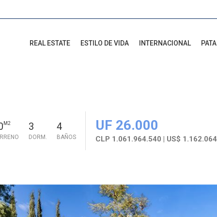
REAL ESTATE
ESTILO DE VIDA
INTERNACIONAL
PAT
UF 26.000
0
M2
3
4
ERRENO
DORM.
BAÑOS
CLP 1.061.964.540 | US$ 1.162.064