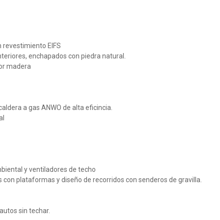
 revestimiento EIFS
nteriores, enchapados con piedra natural.
lor madera
caldera a gas ANWO de alta eficincia.
al
biental y ventiladores de techo
s con plataformas y diseño de recorridos con senderos de gravilla.
utos sin techar.