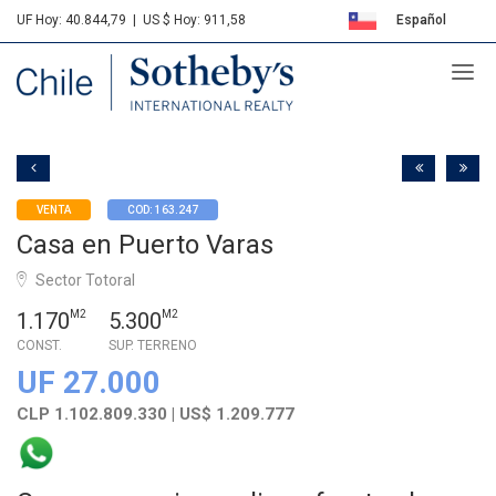
UF Hoy: 40.844,79
|
US $ Hoy: 911,58
Español
Sotheby's
English
VENTA
COD: 163.247
Casa en Puerto Varas
Sector Totoral
1.170
M2
5.300
M2
CONST.
SUP. TERRENO
UF 27.000
CLP 1.102.809.330 | US$ 1.209.777