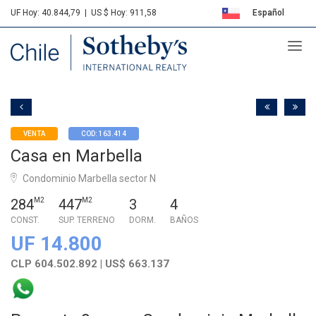
UF Hoy: 40.844,79
|
US $ Hoy: 911,58
Español
Sotheby's
English
VENTA
COD: 163.414
Casa en Marbella
Condominio Marbella sector N
284
M2
447
M2
3
4
CONST.
SUP. TERRENO
DORM.
BAÑOS
UF 14.800
CLP 604.502.892 | US$ 663.137