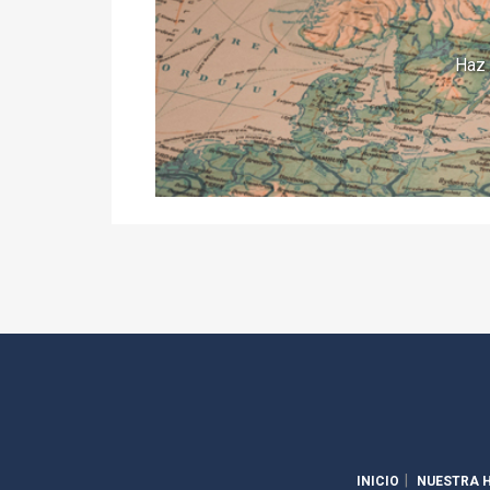
Haz 
INICIO
NUESTRA H