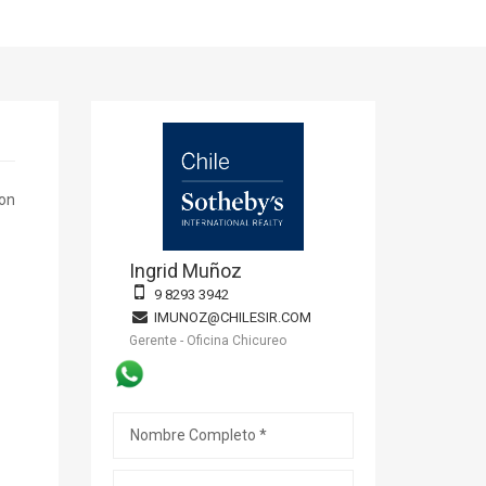
con
Ingrid Muñoz
9 8293 3942
IMUNOZ@CHILESIR.COM
Gerente - Oficina Chicureo