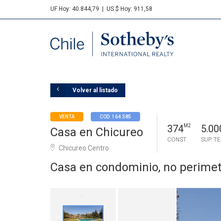
UF Hoy: 40.844,79
|
US $ Hoy: 911,58
Sotheby's
Volver al listado
VENTA
COD: 164.585
374
M2
5.00
Casa en Chicureo
CONST.
SUP. T
Chicureo Centro
Casa en condominio, no perimet