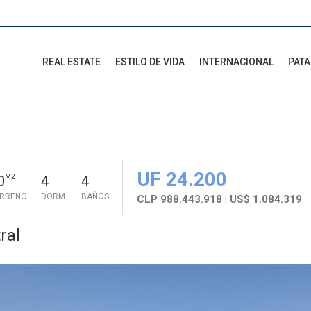
REAL ESTATE
ESTILO DE VIDA
INTERNACIONAL
PAT
UF 24.200
0
M2
4
4
ERRENO
DORM.
BAÑOS
CLP 988.443.918 | US$ 1.084.319
ral