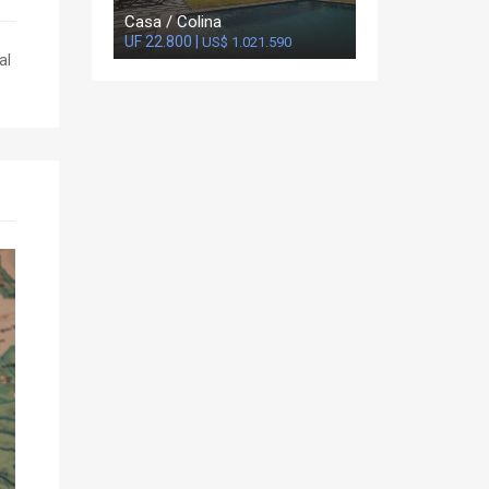
Casa / Colina
UF 22.800 |
US$ 1.021.590
al