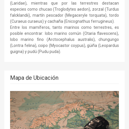
(Laridae), mientras que por las terrestres destacan
especies como chucao (Troglodytes aedon), zorzal (Turdus
falcklandii), martín pescador (Megaceryle torquata), tordo
(Curaeus curaeus) y cachaña (Enicognathus ferrugineus).
Entre los mamíferos, tanto marinos como terrestres, es
posible encontrar: lobo marino común (Otaria flavescens),
lobo marino fino (Arctocephalus australis), chungungo
(Lontra felina), coipo (Myocastor coypus), güiña (Leopardus
guigna) y pudú (Pudu puda).
Mapa de Ubicación