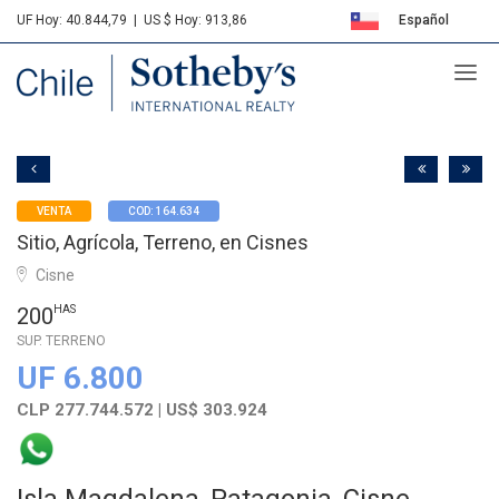
UF Hoy: 40.844,79
|
US $ Hoy: 913,86
Español
Sotheby's
English
VENTA
COD: 164.634
Sitio, Agrícola, Terreno, en Cisnes
Cisne
200
HAS
SUP. TERRENO
UF 6.800
CLP 277.744.572 | US$ 303.924
Isla Magdalena, Patagonia, Cisne