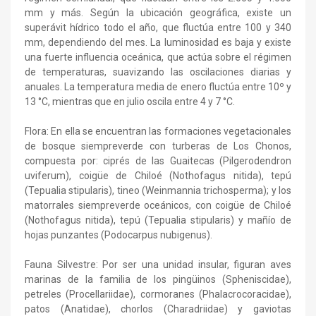
mm y más. Según la ubicación geográfica, existe un
superávit hídrico todo el año, que fluctúa entre 100 y 340
mm, dependiendo del mes. La luminosidad es baja y existe
una fuerte influencia oceánica, que actúa sobre el régimen
de temperaturas, suavizando las oscilaciones diarias y
anuales. La temperatura media de enero fluctúa entre 10º y
13 °C, mientras que en julio oscila entre 4 y 7 °C.
Flora: En ella se encuentran las formaciones vegetacionales
de bosque siempreverde con turberas de Los Chonos,
compuesta por: ciprés de las Guaitecas (Pilgerodendron
uviferum), coigüe de Chiloé (Nothofagus nitida), tepú
(Tepualia stipularis), tineo (Weinmannia trichosperma); y los
matorrales siempreverde oceánicos, con coigüe de Chiloé
(Nothofagus nitida), tepú (Tepualia stipularis) y mañío de
hojas punzantes (Podocarpus nubigenus).
Fauna Silvestre: Por ser una unidad insular, figuran aves
marinas de la familia de los pingüinos (Spheniscidae),
petreles (Procellariidae), cormoranes (Phalacrocoracidae),
patos (Anatidae), chorlos (Charadriidae) y gaviotas