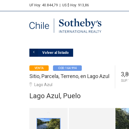
UF Hoy: 40.844,79
|
US $ Hoy: 913,86
Sotheby's
Volver al listado
VENTA
COD: 164.994
3,8
Sitio, Parcela, Terreno, en Lago Azul
SUP.
Lago Azul
Lago Azul, Puelo