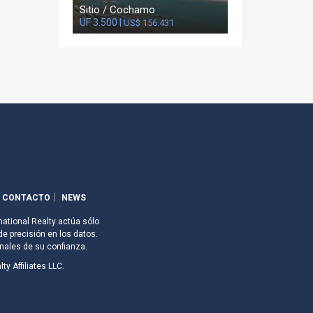
Sitio / Cochamo
UF 3.500 |
US$ 156.431
CONTACTO
NEWS
national Realty actúa sólo
de precisión en los datos.
nales de su confianza.
ty Affiliates LLC.