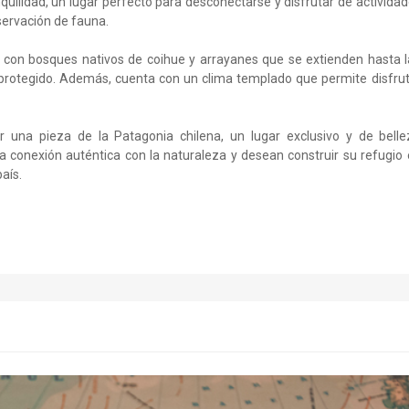
nquilidad, un lugar perfecto para desconectarse y disfrutar de activida
servación de fauna.
d, con bosques nativos de coihue y arrayanes que se extienden hasta 
y protegido. Además, cuenta con un clima templado que permite disfru
 una pieza de la Patagonia chilena, un lugar exclusivo y de belle
a conexión auténtica con la naturaleza y desean construir su refugio
aís.