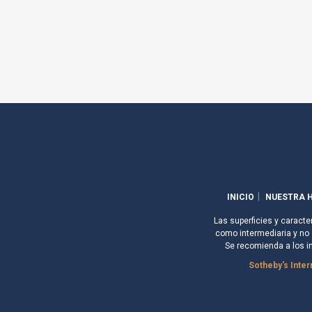
INICIO
NUESTRA H
Las superficies y caracte
como intermediaria y no s
Se recomienda a los i
Sotheby's Inter