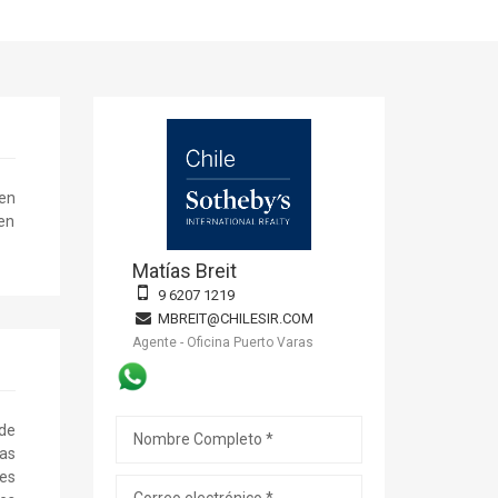
 en
 en
Matías Breit
9 6207 1219
MBREIT@CHILESIR.COM
Agente - Oficina Puerto Varas
 de
tas
 es