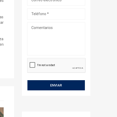
des
las
tar
za
 en