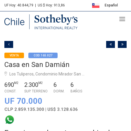
UF Hoy: 40.844,79
|
US $ Hoy: 913,86
Español
Sotheby's
English
VENTA
COD: 165.027
Casa en San Damián
Los Tuliperos, Condominio Mirador San ...
690
M2
2.300
M2
6
6
CONST.
SUP. TERRENO
DORM.
BAÑOS
UF 70.000
CLP 2.859.135.300 | US$ 3.128.636