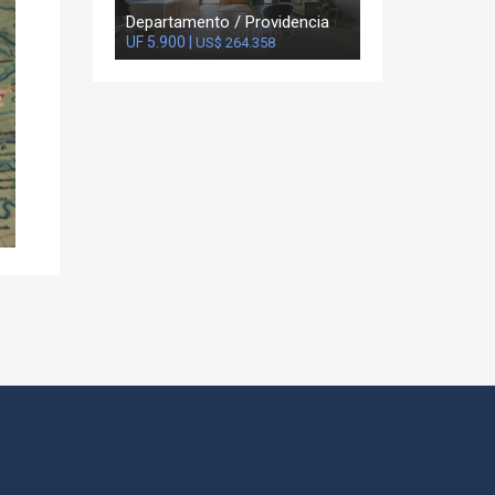
Departamento / Providencia
UF 5.900 |
US$ 264.358