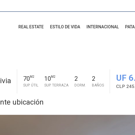
REAL ESTATE
ESTILO DE VIDA
INTERNACIONAL
PAT
UF 6
70
M2
10
M2
2
2
ivia
SUP. ÚTIL
SUP. TERRAZA
DORM.
BAÑOS
CLP 245.
nte ubicación