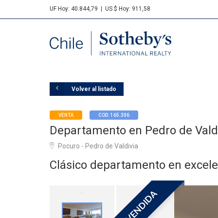
UF Hoy: 40.844,79
|
US $ Hoy: 911,58
Sotheby's
Volver al listado
VENTA
COD: 165.306
Departamento en Pedro de Vald
Pocuro - Pedro de Valdivia
Clásico departamento en excele
VENDIDA