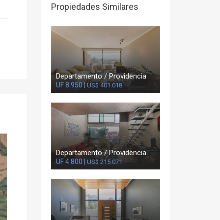
Propiedades Similares
Departamento / Providencia
UF 8.950 |
US$ 401.018
Departamento / Providencia
UF 4.800 |
US$ 215.071