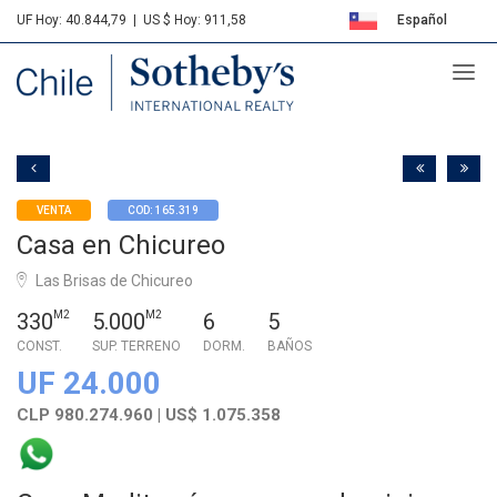
UF Hoy: 40.844,79
|
US $ Hoy: 911,58
Español
Sotheby's
English
VENTA
COD: 165.319
Casa en Chicureo
Las Brisas de Chicureo
330
M2
5.000
M2
6
5
CONST.
SUP. TERRENO
DORM.
BAÑOS
UF 24.000
CLP 980.274.960 | US$ 1.075.358