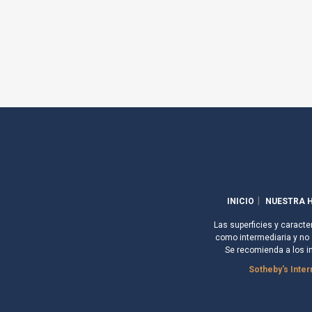
INICIO
NUESTRA H
Las superficies y caracte
como intermediaria y no s
Se recomienda a los i
Sotheby's Inter