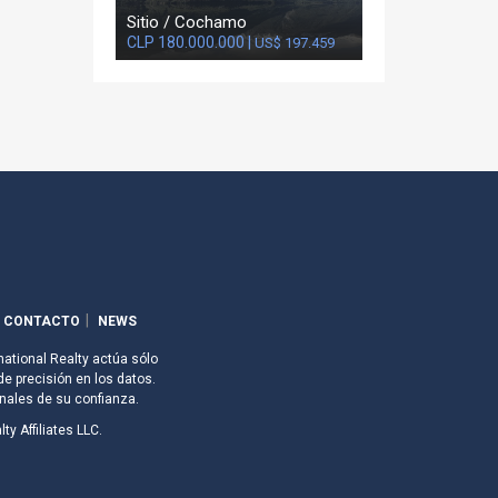
Sitio / Cochamo
CLP 180.000.000 |
US$ 197.459
CONTACTO
NEWS
national Realty actúa sólo
de precisión en los datos.
nales de su confianza.
ty Affiliates LLC.