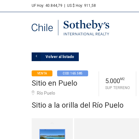
UF Hoy: 40.844,79
|
US $ Hoy: 911,58
Sotheby's
Volver al listado
VENTA
COD: 165.585
5.000
M2
Sitio en Puelo
SUP. TERRENO
Río Puelo
Sitio a la orilla del Río Puelo