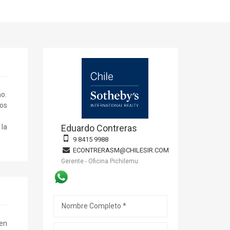
no.
los
 la
Eduardo Contreras
9 8415 9988
ECONTRERASM@CHILESIR.COM
Gerente - Oficina Pichilemu
 en