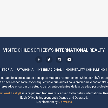
VISITE CHILE SOTHEBY'S INTERNATIONAL REALTY
ISTORIA
PATAGONIA
INTERNACIONAL
HOSPITALITY CONSULTING
rísticas de la propiedades son aproximadas y referenciales. Chile Sotheby's Inter
e hace responsable por cualquier vicio que adolezca la propiedad, o por la falta 
nteresados encargar un estudio de los antecedentes de la propiedad por profesio
national Realty®
is a registered trademark licensed to Sotheby’s International Real
Each Office is Independently Owned and Operated.
Development by
Convecta