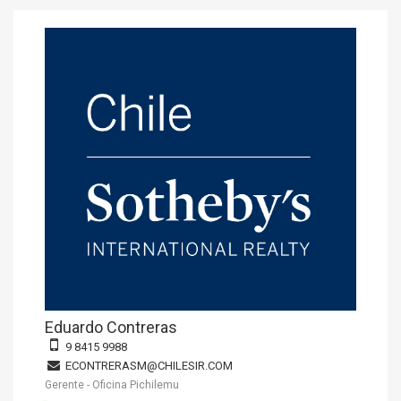
Eduardo Contreras
9 8415 9988
ECONTRERASM@CHILESIR.COM
Gerente - Oficina Pichilemu