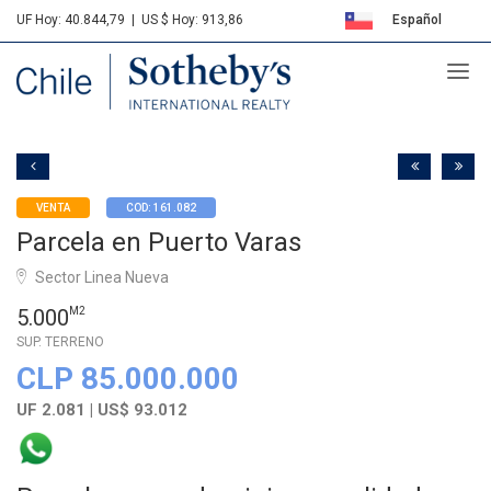
UF Hoy: 40.844,79
|
US $ Hoy: 913,86
Español
Sotheby's
English
VENTA
COD: 161.082
Parcela en Puerto Varas
Sector Linea Nueva
5.000
M2
SUP. TERRENO
CLP 85.000.000
UF 2.081 | US$ 93.012