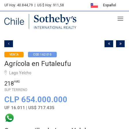
UF Hoy: 40.844,79
|
US $ Hoy: 911,58
Español
Sotheby's
English
VENTA
COD: 162.010
Agrícola en Futaleufu
Lago Yelcho
218
HAS
SUP. TERRENO
CLP 654.000.000
UF 16.011 | US$ 717.435