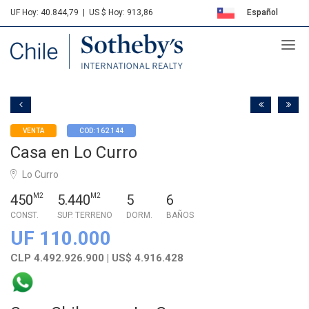
UF Hoy: 40.844,79
|
US $ Hoy: 913,86
Español
Sotheby's
English
VENTA
COD: 162.144
Casa en Lo Curro
Lo Curro
450
M2
5.440
M2
5
6
CONST.
SUP. TERRENO
DORM.
BAÑOS
UF 110.000
CLP 4.492.926.900 | US$ 4.916.428