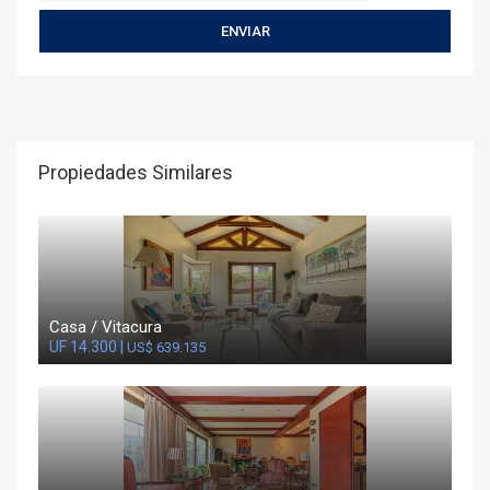
Propiedades Similares
Casa / Vitacura
UF 14.300 |
US$ 639.135