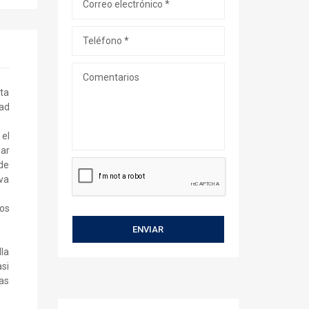
cta
dad
el
gar
de
 va
dos
lla
si
as