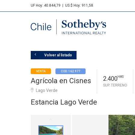
UF Hoy: 40.844,79
|
US $ Hoy: 911,58
Sotheby's
Volver al listado
VENTA
COD: 162.977
2.400
HAS
Agrícola en Cisnes
SUP. TERRENO
Lago Verde
Estancia Lago Verde