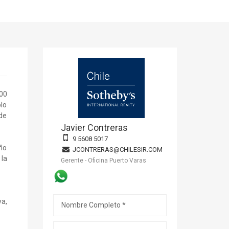
000
blo
 de
Javier Contreras
9 5608 5017
año
JCONTRERAS@CHILESIR.COM
 la
Gerente - Oficina Puerto Varas
ya,