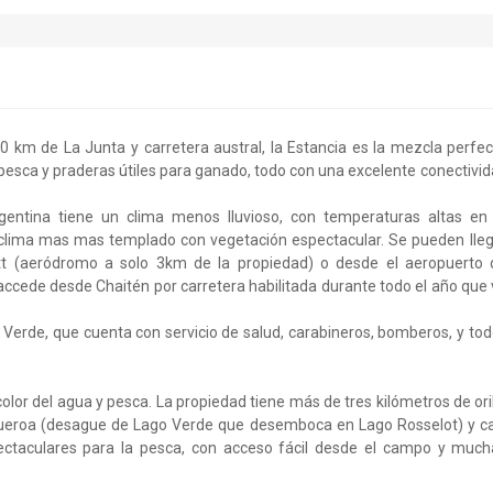
0 km de La Junta y carretera austral, la Estancia es la mezcla perfe
pesca y praderas útiles para ganado, todo con una excelente conectivi
entina tiene un clima menos lluvioso, con temperaturas altas en 
e clima mas mas templado con vegetación espectacular. Se pueden lle
t (aeródromo a solo 3km de la propiedad) o desde el aeropuerto 
ccede desde Chaitén por carretera habilitada durante todo el año que
 Verde, que cuenta con servicio de salud, carabineros, bomberos, y to
or del agua y pesca. La propiedad tiene más de tres kilómetros de ori
gueroa (desague de Lago Verde que desemboca en Lago Rosselot) y ca
pectaculares para la pesca, con acceso fácil desde el campo y much