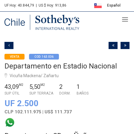
UF Hoy: 40.844,79
|
US $ Hoy: 913,86
Español
Sotheby's
English
VENTA
COD: 163.036
Departamento en Estadio Nacional
Vicuña Mackena/ Zañartu
43,09
M2
5,50
M2
2
1
SUP. ÚTIL
SUP. TERRAZA
DORM.
BAÑOS
UF 2.500
CLP 102.111.975 | US$ 111.737