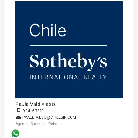
Paula Valdivieso
9 3415 7823
PVALDIVIESO@CHILESIR.COM
Agente - Oficina La Dehesa