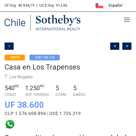
UF Hoy: 40.844,79
|
US $ Hoy: 913,86
Español
Sotheby's
English
VENTA
COD: 163.176
Casa en Los Trapenses
Los Nogales
540
M2
1.250
M2
5
5
CONST.
SUP. TERRENO
DORM.
BAÑOS
UF 38.600
CLP 1.576.608.894 | US$ 1.725.219