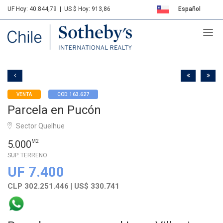
UF Hoy: 40.844,79
|
US $ Hoy: 913,86
Español
Sotheby's
English
VENTA
COD: 163.627
Parcela en Pucón
Sector Quelhue
5.000
M2
SUP. TERRENO
UF 7.400
CLP 302.251.446 | US$ 330.741