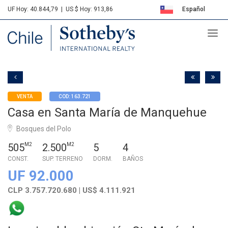
UF Hoy: 40.844,79
|
US $ Hoy: 913,86
Español
Sotheby's
English
VENTA
COD: 163.721
Casa en Santa María de Manquehue
Bosques del Polo
505
M2
2.500
M2
5
4
CONST.
SUP. TERRENO
DORM.
BAÑOS
UF 92.000
CLP 3.757.720.680 | US$ 4.111.921