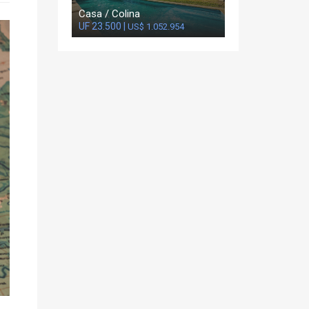
Casa / Colina
UF 23.500 |
US$ 1.052.954