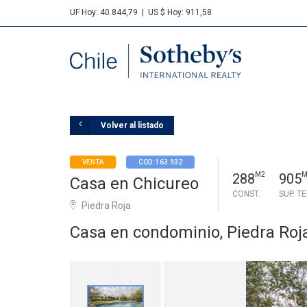
UF Hoy: 40.844,79
|
US $ Hoy: 911,58
Sotheby's
Volver al listado
VENTA
COD: 163.932
288
M2
905
M
Casa en Chicureo
CONST.
SUP. T
Piedra Roja
Casa en condominio, Piedra Roj