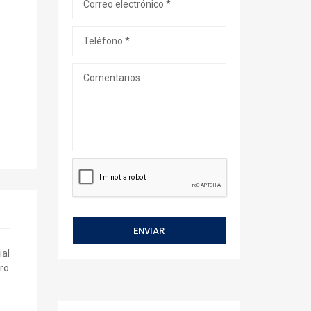
ial
tro