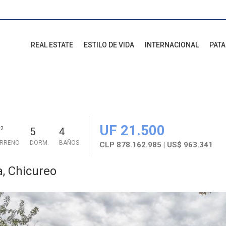
REAL ESTATE
ESTILO DE VIDA
INTERNACIONAL
PAT
UF 21.500
2
5
4
ERRENO
DORM.
BAÑOS
CLP 878.162.985 | US$ 963.341
a, Chicureo