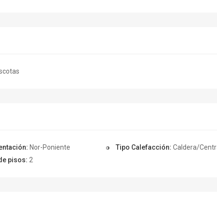
scotas
entación:
Nor-Poniente
Tipo Calefacción:
Caldera/Centr
de pisos:
2