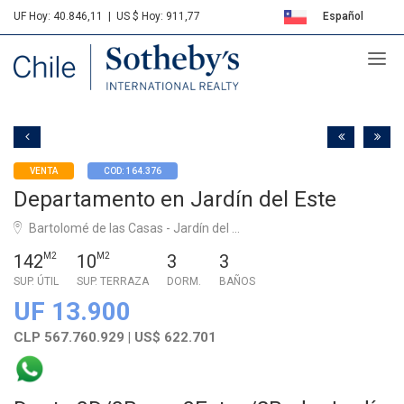
UF Hoy: 40.846,11
|
US $ Hoy: 911,77
Español
Sotheby's
English
VENTA
COD: 164.376
Departamento en Jardín del Este
Bartolomé de las Casas - Jardín del ...
142
M2
10
M2
3
3
SUP. ÚTIL
SUP. TERRAZA
DORM.
BAÑOS
UF 13.900
CLP 567.760.929 | US$ 622.701