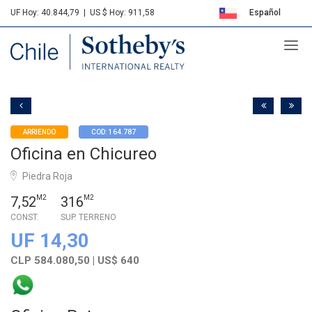
UF Hoy: 40.844,79
|
US $ Hoy: 911,58
Español
Sotheby's
English
ARRIENDO
COD: 164.787
Oficina en Chicureo
Piedra Roja
7,52
M2
316
M2
CONST.
SUP. TERRENO
UF 14,30
CLP 584.080,50 | US$ 640