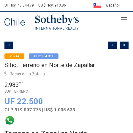
UF Hoy: 40.844,79
|
US $ Hoy: 913,86
Español
Sotheby's
English
VENTA
COD: 164.869
Sitio, Terreno en Norte de Zapallar
Rocas de la Batalla
2.983
M2
SUP. TERRENO
UF 22.500
CLP 919.007.775 | US$ 1.005.633