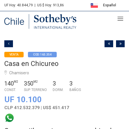
UF Hoy: 40.844,79
|
US $ Hoy: 913,86
Español
Sotheby's
English
VENTA
COD: 165.354
Casa en Chicureo
Chamisero
140
M2
350
M2
3
3
CONST.
SUP. TERRENO
DORM.
BAÑOS
UF 10.100
CLP 412.532.379 | US$ 451.417