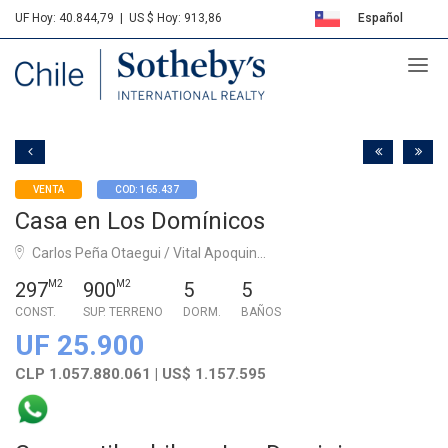
UF Hoy: 40.844,79
|
US $ Hoy: 913,86
Español
Sotheby's
English
VENTA
COD: 165.437
Casa en Los Domínicos
Carlos Peña Otaegui / Vital Apoquin...
297
M2
900
M2
5
5
CONST.
SUP. TERRENO
DORM.
BAÑOS
UF 25.900
CLP 1.057.880.061 | US$ 1.157.595