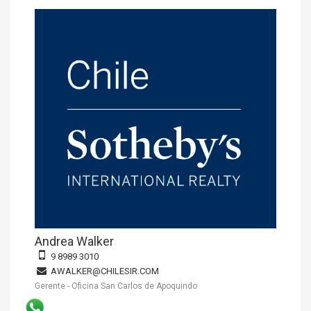
Andrea Walker
9 8989 3010
AWALKER@CHILESIR.COM
Gerente - Oficina San Carlos de Apoquindo