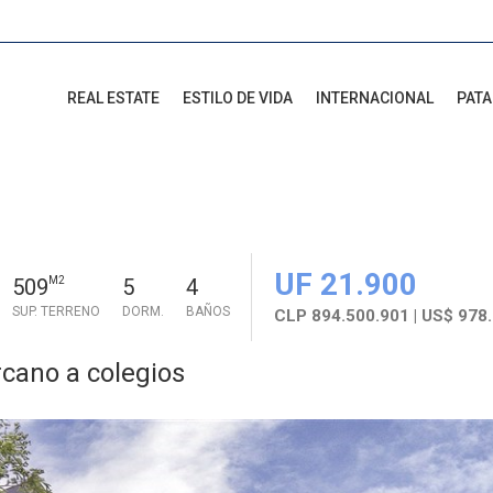
REAL ESTATE
ESTILO DE VIDA
INTERNACIONAL
PAT
UF 21.900
509
M2
5
4
SUP. TERRENO
DORM.
BAÑOS
CLP 894.500.901 | US$ 978
cano a colegios