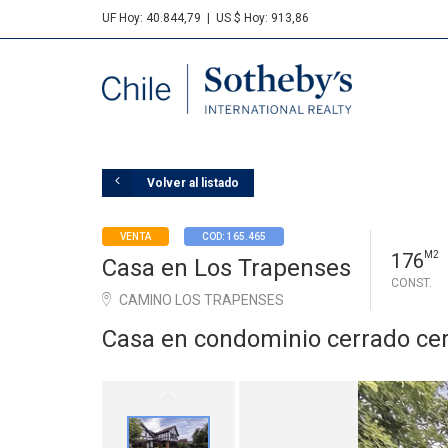
UF Hoy: 40.844,79
|
US $ Hoy: 913,86
Sotheby's
Volver al listado
VENTA
COD: 165.465
176
M2
Casa en Los Trapenses
CONST.
CAMINO LOS TRAPENSES
Casa en condominio cerrado cer