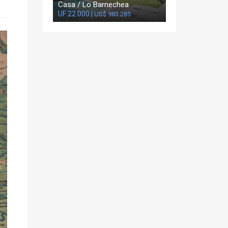
Casa / Lo Barnechea
UF 22.000 |
US$ 983.285