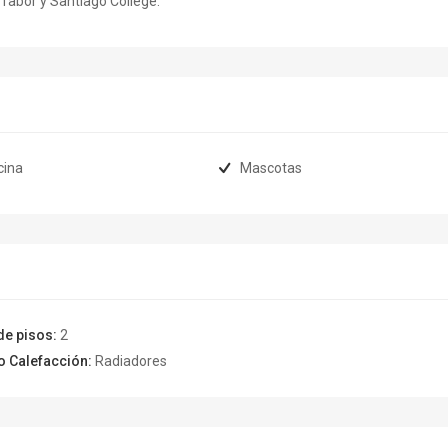
 Tabor y Santiago College.
cina
Mascotas
de pisos:
2
o Calefacción:
Radiadores