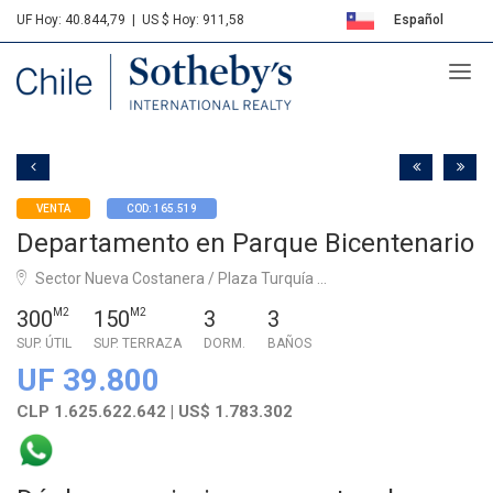
UF Hoy: 40.844,79
|
US $ Hoy: 911,58
Español
Sotheby's
English
VENTA
COD: 165.519
Departamento en Parque Bicentenario
Sector Nueva Costanera / Plaza Turquía ...
300
M2
150
M2
3
3
SUP. ÚTIL
SUP. TERRAZA
DORM.
BAÑOS
UF 39.800
CLP 1.625.622.642 | US$ 1.783.302