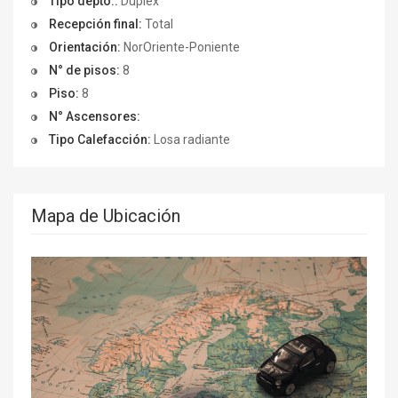
Tipo depto.:
Duplex
Recepción final:
Total
Orientación:
NorOriente-Poniente
N° de pisos:
8
Piso:
8
N° Ascensores:
Tipo Calefacción:
Losa radiante
Mapa de Ubicación