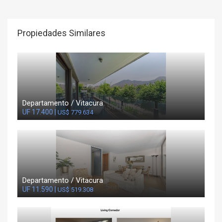
Propiedades Similares
Departamento / Vitacura
UF 17.400 |
US$ 779.634
Departamento / Vitacura
UF 11.590 |
US$ 519.308