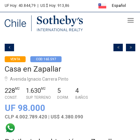
UF Hoy: 40.844,79
|
US $ Hoy: 913,86
Español
Sotheby's
English
VENTA
COD: 165.597
Casa en Zapallar
Avenida Ignacio Carrera Pinto
228
M2
1.630
M2
5
4
CONST.
SUP. TERRENO
DORM.
BAÑOS
UF 98.000
CLP 4.002.789.420 | US$ 4.380.090