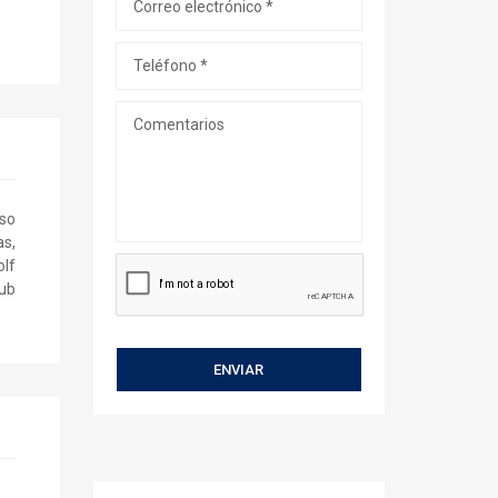
eso
as,
olf
lub