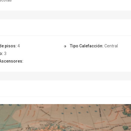
scotas
de pisos:
4
Tipo Calefacción:
Central
o:
3
Ascensores: