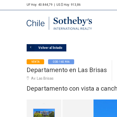
UF Hoy: 40.844,79
|
US $ Hoy: 913,86
Sotheby's
Volver al listado
VENTA
COD: 165.906
Departamento en Las Brisas
Av. Las Brisas
Departamento con vista a canch