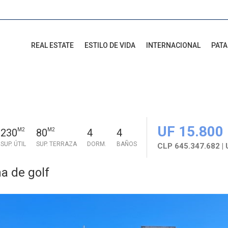
REAL ESTATE
ESTILO DE VIDA
INTERNACIONAL
PAT
UF 15.800
230
M2
80
M2
4
4
SUP. ÚTIL
SUP. TERRAZA
DORM.
BAÑOS
CLP 645.347.682 |
a de golf