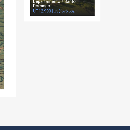
Departamento / Santo
Domingo
UF 12.900 |
US$ 576.562