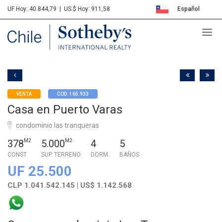
UF Hoy: 40.844,79
|
US $ Hoy: 911,58
Español
Sotheby's
English
VENTA
COD: 165.933
Casa en Puerto Varas
condominio las tranqueras
378
M2
5.000
M2
4
5
CONST.
SUP. TERRENO
DORM.
BAÑOS
UF 25.500
CLP 1.041.542.145 | US$ 1.142.568