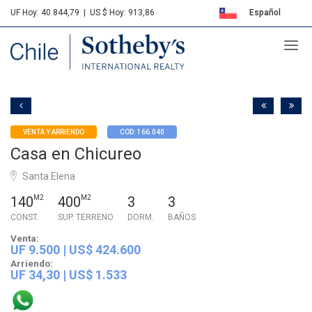
UF Hoy: 40.844,79
|
US $ Hoy: 913,86
Español
Sotheby's
English
VENTA Y ARRIENDO
COD: 166.040
Casa en Chicureo
Santa Elena
140
M2
400
M2
3
3
CONST.
SUP. TERRENO
DORM.
BAÑOS
Venta:
UF 9.500
| US$ 424.600
Arriendo:
UF 34,30
| US$ 1.533