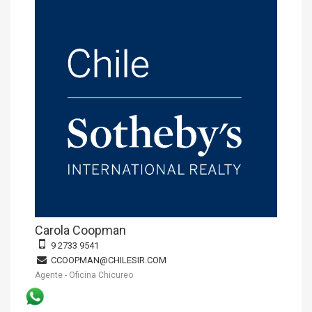
Carola Coopman
9 2733 9541
CCOOPMAN@CHILESIR.COM
Agente - Oficina Chicureo