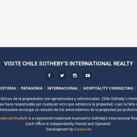
VISITE CHILE SOTHEBY'S INTERNATIONAL REALTY
ISTORIA
PATAGONIA
INTERNACIONAL
HOSPITALITY CONSULTING
rísticas de la propiedades son aproximadas y referenciales. Chile Sotheby's Inter
e hace responsable por cualquier vicio que adolezca la propiedad, o por la falta 
nteresados encargar un estudio de los antecedentes de la propiedad por profesio
national Realty®
is a registered trademark licensed to Sotheby’s International Real
Each Office is Independently Owned and Operated.
Development by
Convecta