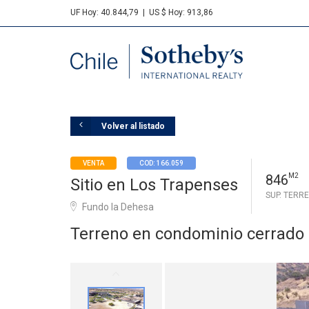
UF Hoy: 40.844,79
|
US $ Hoy: 913,86
Sotheby's
Volver al listado
VENTA
COD: 166.059
846
M2
Sitio en Los Trapenses
SUP. TERR
Fundo la Dehesa
Terreno en condominio cerrado 