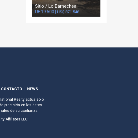
Sitio / Lo Barnechea
UF 19.500 |
US$ 871.548
CONTACTO
NEWS
national Realty actúa sólo
de precisión en los datos.
nales de su confianza.
ty Affiliates LLC.