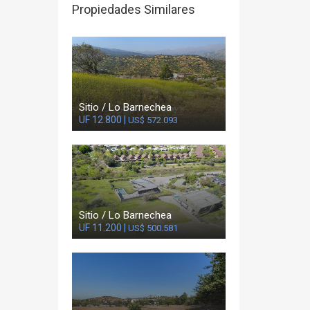
Propiedades Similares
Sitio / Lo Barnechea
UF 12.800 |
US$ 572.093
Sitio / Lo Barnechea
UF 11.200 |
US$ 500.581