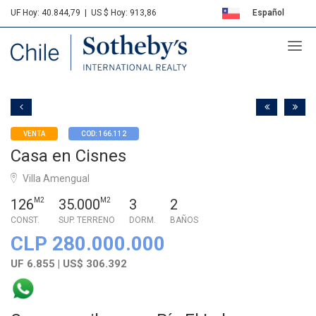
UF Hoy: 40.844,79
|
US $ Hoy: 913,86
Español
Sotheby's
English
VENTA
COD: 166.112
Casa en Cisnes
Villa Amengual
126
M2
35.000
M2
3
2
CONST.
SUP. TERRENO
DORM.
BAÑOS
CLP 280.000.000
UF 6.855 | US$ 306.392