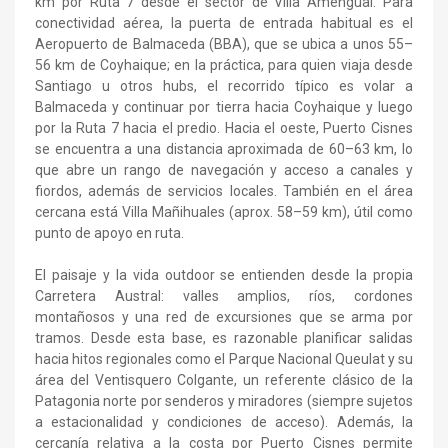
km por Ruta 7 desde el sector de Villa Amengual. Para
conectividad aérea, la puerta de entrada habitual es el
Aeropuerto de Balmaceda (BBA), que se ubica a unos 55–
56 km de Coyhaique; en la práctica, para quien viaja desde
Santiago u otros hubs, el recorrido típico es volar a
Balmaceda y continuar por tierra hacia Coyhaique y luego
por la Ruta 7 hacia el predio. Hacia el oeste, Puerto Cisnes
se encuentra a una distancia aproximada de 60–63 km, lo
que abre un rango de navegación y acceso a canales y
fiordos, además de servicios locales. También en el área
cercana está Villa Mañihuales (aprox. 58–59 km), útil como
punto de apoyo en ruta.
El paisaje y la vida outdoor se entienden desde la propia
Carretera Austral: valles amplios, ríos, cordones
montañosos y una red de excursiones que se arma por
tramos. Desde esta base, es razonable planificar salidas
hacia hitos regionales como el Parque Nacional Queulat y su
área del Ventisquero Colgante, un referente clásico de la
Patagonia norte por senderos y miradores (siempre sujetos
a estacionalidad y condiciones de acceso). Además, la
cercanía relativa a la costa por Puerto Cisnes permite