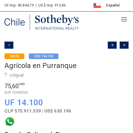
UF Hoy: 40.844,79
|
US $ Hoy: 913,86
Español
Sotheby's
English
VENTA
COD: 166.190
Agrícola en Purranque
coligual
75,60
HAS
SUP. TERRENO
UF 14.100
CLP 575.911.539 | US$ 630.196