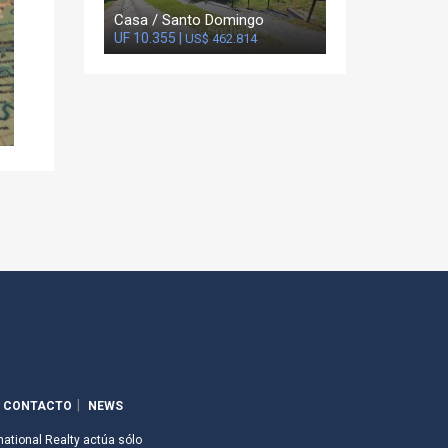
Casa / Santo Domingo
UF 10.355 |
US$ 462.814
CONTACTO
NEWS
national Realty actúa sólo