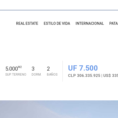
REAL ESTATE
ESTILO DE VIDA
INTERNACIONAL
PAT
UF 7.500
5.000
M2
3
2
SUP. TERRENO
DORM.
BAÑOS
CLP 306.335.925 | US$ 33