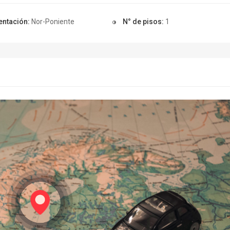
entación:
Nor-Poniente
N° de pisos:
1