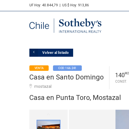
UF Hoy: 40.844,79
|
US $ Hoy: 913,86
Sotheby's
Volver al listado
VENTA
COD: 166.241
140
M2
Casa en Santo Domingo
CONST.
mostazal
Casa en Punta Toro, Mostazal