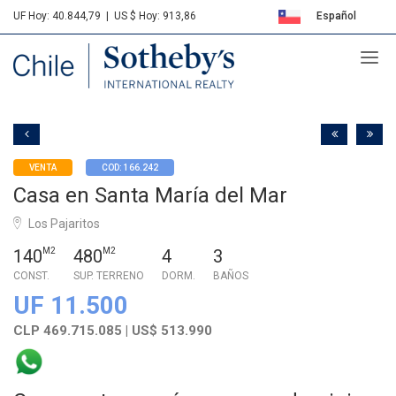
UF Hoy: 40.844,79
|
US $ Hoy: 913,86
Español
Sotheby's
English
VENTA
COD: 166.242
Casa en Santa María del Mar
Los Pajaritos
140
M2
480
M2
4
3
CONST.
SUP. TERRENO
DORM.
BAÑOS
UF 11.500
CLP 469.715.085 | US$ 513.990