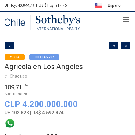
UF Hoy: 40.844,79
|
US $ Hoy: 914,46
Español
Sotheby's
English
VENTA
COD: 166.297
Agrícola en Los Angeles
Chacaico
109,71
HAS
SUP. TERRENO
CLP 4.200.000.000
UF 102.828 | US$ 4.592.874