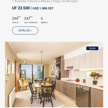
Avenida Francisco Bilbao y Diego de Almagro
UF 23.500 |
US$ 1.050.327
M2
M2
294
347
6
CONST.
SUP. TERRENO
BAÑOS
DETALLES
Venta