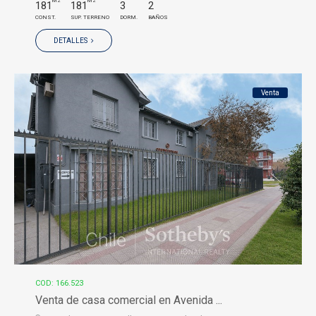
M2
M2
181
181
3
2
CONST.
SUP. TERRENO
DORM.
BAÑOS
DETALLES
Venta
COD: 166.523
Venta de casa comercial en Avenida ...