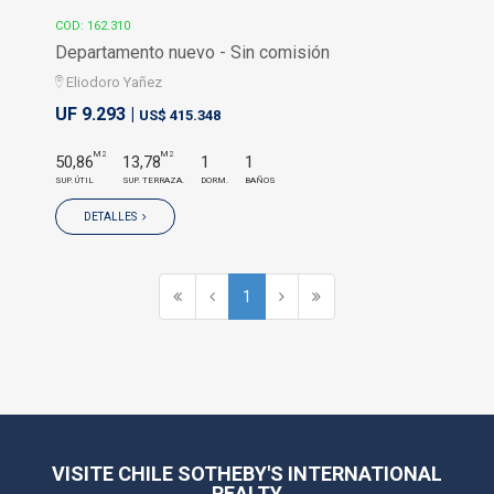
COD: 162.310
Departamento nuevo - Sin comisión
Eliodoro Yañez
UF 9.293 |
US$ 415.348
M2
M2
50,86
13,78
1
1
SUP. ÚTIL
SUP. TERRAZA.
DORM.
BAÑOS
DETALLES
1
VISITE CHILE SOTHEBY'S INTERNATIONAL
REALTY